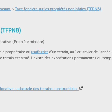
locaux
>
Taxe foncière sur les propriétés non bâties (TFPNB)
s (TFPNB)
strative (Première ministre)
 le propriétaire ou
usufruitier
d'un terrain, au 1
er
janvier de l'année d
le le terrain est situé. Il existe des exonérations permanentes ou tem
 locative cadastrale des terrains constructibles